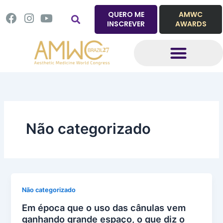
Ir
QUERO ME
AMWC
F
I
Y
para
INSCREVER
AWARDS
a
n
o
o
c
s
u
conteúdo
e
t
t
b
a
u
o
g
b
o
r
e
k
a
m
Não categorizado
Não categorizado
Em época que o uso das cânulas vem
ganhando grande espaço, o que diz o