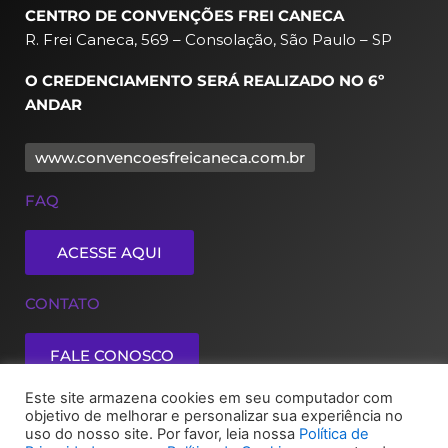
CENTRO DE CONVENÇÕES FREI CANECA
R. Frei Caneca, 569 – Consolação, São Paulo – SP
O CREDENCIAMENTO SERÁ REALIZADO NO 6º
ANDAR
www.convencoesfreicaneca.com.br
FAQ
ACESSE AQUI
CONTATO
FALE CONOSCO
Este site armazena cookies em seu computador com
objetivo de melhorar e personalizar sua experiência no
Política de Privacidade
Política de Cookies
uso do nosso site. Por favor, leia nossa
Política de