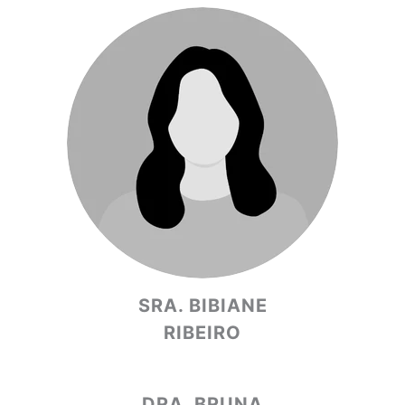
SRA. BIBIANE
RIBEIRO
DRA. BRUNA