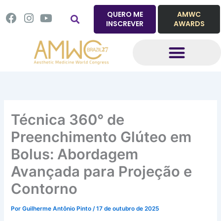
Ir
QUERO ME
AMWC
F
I
Y
para
INSCREVER
AWARDS
a
n
o
o
c
s
u
conteúdo
e
t
t
b
a
u
o
g
b
o
r
e
k
a
m
Técnica 360° de
Preenchimento Glúteo em
Bolus: Abordagem
Avançada para Projeção e
Contorno
Por
Guilherme Antônio Pinto
/
17 de outubro de 2025